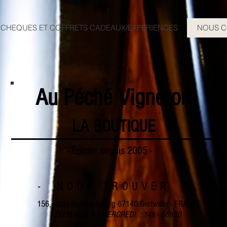
CHEQUES ET COFFRETS CADEAUX/EXPERIENCES
NOUS C
Au Péché Vigneron
LA BOUTIQUE
- Epicier depuis 2005 -
- NOUS TROUVER -
156, route de Strasbourg 67140 Gertwiller - FRANCE
DU MARDI AU MERCREDI : 14h - 18h30