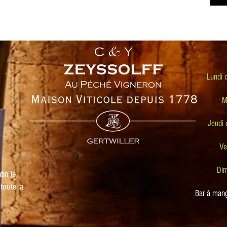
Lundi 
M
Jeudi
Ve
Dim
tin le
toute la
Bar à mang