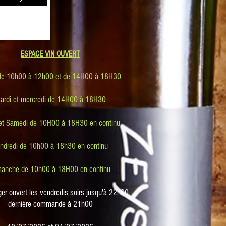
​ESPACE VIN OUVERT​
de 10h00 à 12h00 et de 14H00 à 18H30
ardi et mercredi de 14H00 à 18H30
 et Samedi de 10H00 à 18H30 en continu
ndredi de 10h00 à 18h30 en continu
anche de 10h00 à 18H00 en continu
er ouvert les vendredis soirs jusqu'à 22h00 -
dernière commande à 21h00