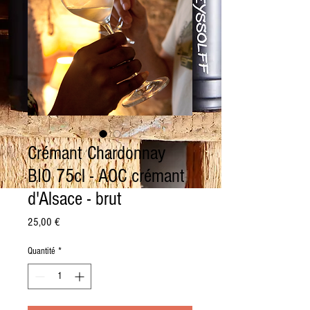
Crémant Chardonnay
BIO 75cl - AOC crémant
d'Alsace - brut
Prix
25,00 €
Quantité
*