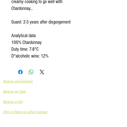
creamy cooking to go well with
Chardonnay...
Guard: 2-3 years after disgorgement
Analytical data
100% Chardonnay
Duty time: 7-8°C
D°alcoholic wine: 12%
Réserver une Expérience
Réserver une Table
Réserver un Gîte
Offrir un Chèque ou Coffrets Cadeaux